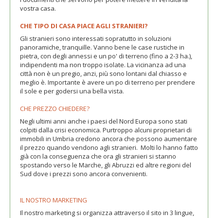
vostra casa.
CHE TIPO DI CASA PIACE AGLI STRANIERI?
Gli stranieri sono interessati sopratutto in soluzioni
panoramiche, tranquille. Vanno bene le case rustiche in
pietra, con degli annessi e un po' di terreno (fino a 2-3 ha.),
indipendenti ma non troppo isolate. La vicinanza ad una
città non è un pregio, anzi, più sono lontani dal chiasso e
meglio è. Importante è avere un po di terreno per prendere
il sole e per godersi una bella vista.
CHE PREZZO CHIEDERE?
Negli ultimi anni anche i paesi del Nord Europa sono stati
colpiti dalla crisi economica. Purtroppo alcuni proprietari di
immobili in Umbria credono ancora che possono aumentare
il prezzo quando vendono agli stranieri. Molti lo hanno fatto
già con la conseguenza che ora gli stranieri si stanno
spostando verso le Marche, gli Abruzzi ed altre regioni del
Sud dove i prezzi sono ancora convenienti.
IL NOSTRO MARKETING
Il nostro marketing si organizza attraverso il sito in 3 lingue,