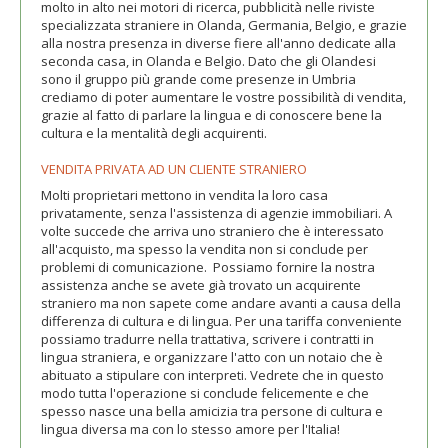
molto in alto nei motori di ricerca, pubblicità nelle riviste
specializzata straniere in Olanda, Germania, Belgio, e grazie
alla nostra presenza in diverse fiere all'anno dedicate alla
seconda casa, in Olanda e Belgio. Dato che gli Olandesi
sono il gruppo più grande come presenze in Umbria
crediamo di poter aumentare le vostre possibilità di vendita,
grazie al fatto di parlare la lingua e di conoscere bene la
cultura e la mentalità degli acquirenti.
VENDITA PRIVATA AD UN CLIENTE STRANIERO
Molti proprietari mettono in vendita la loro casa
privatamente, senza l'assistenza di agenzie immobiliari. A
volte succede che arriva uno straniero che è interessato
all'acquisto, ma spesso la vendita non si conclude per
problemi di comunicazione. Possiamo fornire la nostra
assistenza anche se avete già trovato un acquirente
straniero ma non sapete come andare avanti a causa della
differenza di cultura e di lingua. Per una tariffa conveniente
possiamo tradurre nella trattativa, scrivere i contratti in
lingua straniera, e organizzare l'atto con un notaio che è
abituato a stipulare con interpreti. Vedrete che in questo
modo tutta l'operazione si conclude felicemente e che
spesso nasce una bella amicizia tra persone di cultura e
lingua diversa ma con lo stesso amore per l'Italia!