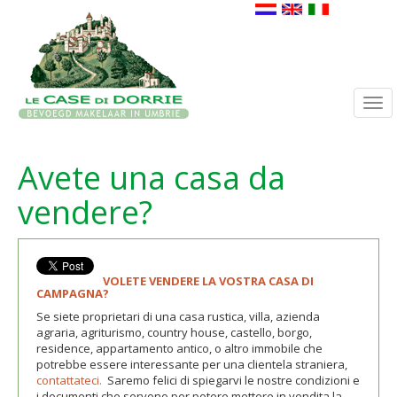
Togg
navi
Avete una casa da
vendere?
VOLETE VENDERE LA VOSTRA CASA DI
CAMPAGNA?
Se siete proprietari di una casa rustica, villa, azienda
agraria, agriturismo, country house, castello, borgo,
residence, appartamento antico, o altro immobile che
potrebbe essere interessante per una clientela straniera,
contattateci.
Saremo felici di spiegarvi le nostre condizioni e
i documenti che servono per potere mettere in vendita la